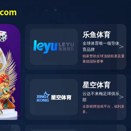

联系电话: 028-84824285
案例展示
新闻资讯
米兰(中国)官网
案例展示
行业新闻
米兰(中国)官网
厂房展示
公司新闻
在线地图
聚焦明系机械,了解最新行业资讯动态
NEWS