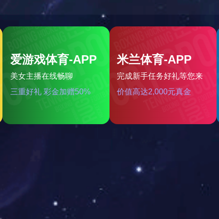
日期:
2020-03-19
[集团要闻]姜锋利副省长一行来陕旅
[集团要闻]姜锋利副省长一行来陕旅集团
日期:
2020-03-19
[集团要闻]姜锋利副省长一行来陕旅
[集团要闻]姜锋利副省长一行来陕旅集团
日期:
2020-03-19