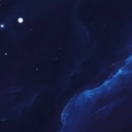
[集团要闻]姜锋利副省长一行来陕旅
[集团要闻]姜锋利副省长一行来陕旅集团
日期:
2020-03-19
[集团要闻]姜锋利副省长一行来陕旅
[集团要闻]姜锋利副省长一行来陕旅集团
日期:
2020-03-19
[集团要闻]姜锋利副省长一行来陕旅