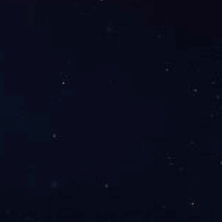
查看更多>>