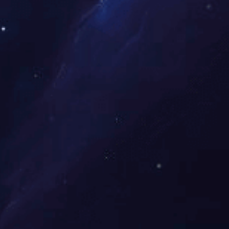
[集团要闻]姜锋利副省长一行来陕旅集团
日期:
2020-03-19
[集团要闻]姜锋利副省长一行来陕旅
[集团要闻]姜锋利副省长一行来陕旅集团
日期:
2020-03-19
[集团要闻]姜锋利副省长一行来陕旅
[集团要闻]姜锋利副省长一行来陕旅集团