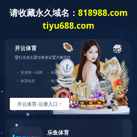

欢迎访问米兰体育官网!
联系电话: 028-84824285
首页
关于我们
业务范围
公司简介
机械加工
公司环境
钣金&焊接件加工
公司荣誉
企业文化
生产实力
产品展示
案例展示
新闻资讯
米兰体育
案例展示
行业新闻
轴
厂房展示
公司新闻
模具
螺柱、螺帽
缸体
法兰
管卡
滤网
油箱
支架
米兰(中国)官网
米兰(中国)官网
在线地图