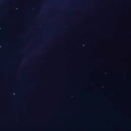
返回产品列表

案例展示
新闻资讯