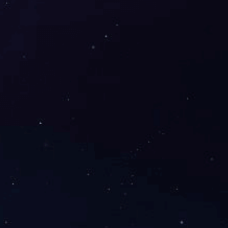
机械加工入门到精通，典型数控机床的夹具要求
2020-05-29